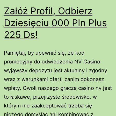
Załóż Profil, Odbierz
Dziesięciu 000 Pln Plus
225 Ds!
Pamiętaj, by upewnić się, że kod
promocyjny do odwiedzenia NV Casino
wyjąwszy depozytu jest aktualny i zgodny
wraz z warunkami ofert, zanim dokonasz
wpłaty. Gwoli naszego gracza casino nv jest
to łaskawe, przejrzyste środowisko, w
którym nie zaakceptować trzeba się
niczego domyślać ani kombinować z