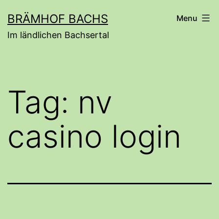
Skip
BRÄMHOF BACHS
Menu
to
Im ländlichen Bachsertal
content
Tag:
nv
casino login