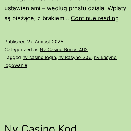
ustawieniami – według prostu działa. Wpłaty
Załó
są bieżące, z brakiem…
Continue reading
Profi
Odbi
Published
27. August 2025
Dzie
Categorized as
Nv Casino Bonus 462
000
Tagged
nv casino login
,
nv kasyno 20€
,
nv kasyno
logowanie
Pln
Plus
225
Ds!
Nv Casino Kod