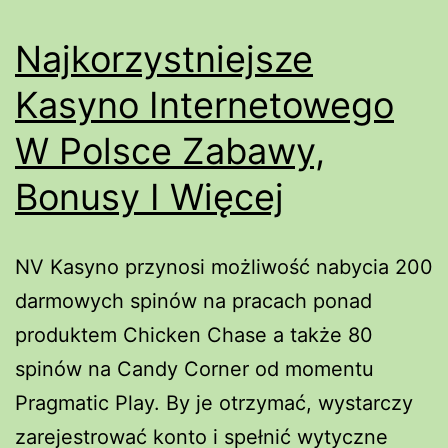
10000
Najkorzystniejsze
Zł
Plus
Kasyno Internetowego
225
W Polsce Zabawy,
Ds
Bonusy I Więcej
NV Kasyno przynosi możliwość nabycia 200
darmowych spinów na pracach ponad
produktem Chicken Chase a także 80
spinów na Candy Corner od momentu
Pragmatic Play. By je otrzymać, wystarczy
zarejestrować konto i spełnić wytyczne