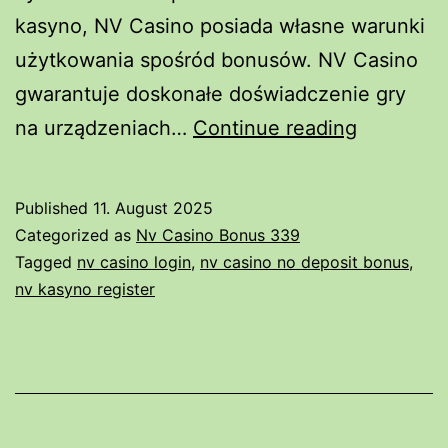
kasyno, NV Casino posiada własne warunki
użytkowania spośród bonusów. NV Casino
gwarantuje doskonałe doświadczenie gry
Nv
na urządzeniach…
Continue reading
Casino
Poglądy
Published
11. August 2025
2025
Categorized as
Nv Casino Bonus 339
Kasyna
Tagged
nv casino login
,
nv casino no deposit bonus
,
nv kasyno register
Wraz
Z
Bonusem
Do
Odwiedze