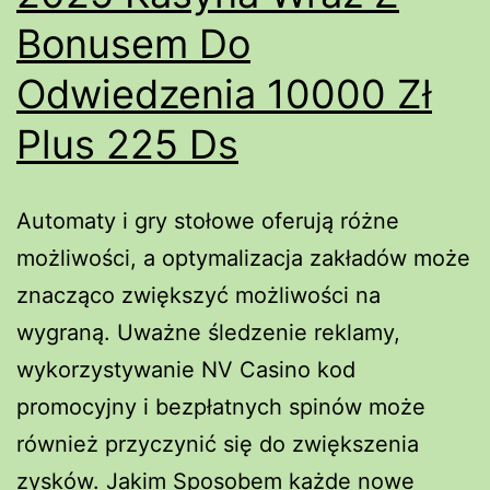
Bonusem Do
Odwiedzenia 10000 Zł
Plus 225 Ds
Automaty i gry stołowe oferują różne
możliwości, a optymalizacja zakładów może
znacząco zwiększyć możliwości na
wygraną. Uważne śledzenie reklamy,
wykorzystywanie NV Casino kod
promocyjny i bezpłatnych spinów może
również przyczynić się do zwiększenia
zysków. Jakim Sposobem każde nowe