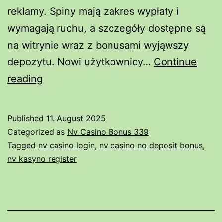
reklamy. Spiny mają zakres wypłaty i
wymagają ruchu, a szczegóły dostępne są
na witrynie wraz z bonusami wyjąwszy
depozytu. Nowi użytkownicy…
Continue
Najkorzystniejsze
reading
Kasyno
Internetowego
Published
11. August 2025
W
Categorized as
Nv Casino Bonus 339
Polsce
Tagged
nv casino login
,
nv casino no deposit bonus
,
nv kasyno register
Zabawy,
Bonusy
I
Więcej