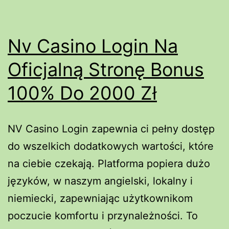
Nv Casino Login Na
Oficjalną Stronę Bonus
100% Do 2000 Zł
NV Casino Login zapewnia ci pełny dostęp
do wszelkich dodatkowych wartości, które
na ciebie czekają. Platforma popiera dużo
języków, w naszym angielski, lokalny i
niemiecki, zapewniając użytkownikom
poczucie komfortu i przynależności. To