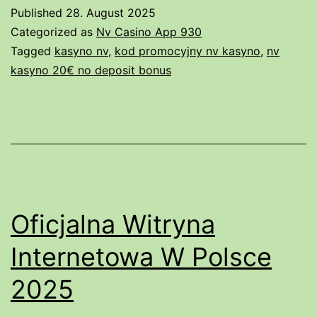
W
Published
28. August 2025
Polsce
Categorized as
Nv Casino App 930
Na
Tagged
kasyno nv
,
kod promocyjny nv kasyno
,
nv
kasyno 20€ no deposit bonus
Oryginalne
Pieniądze
Oficjalna Witryna
Internetowa W Polsce
2025