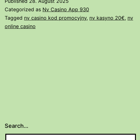
Published
28. August 2025
W
Categorized as
Nv Casino App 930
Polsce
Tagged
nv casino kod promocyjny
,
nv kasyno 20€
,
nv
online casino
2025
Search…