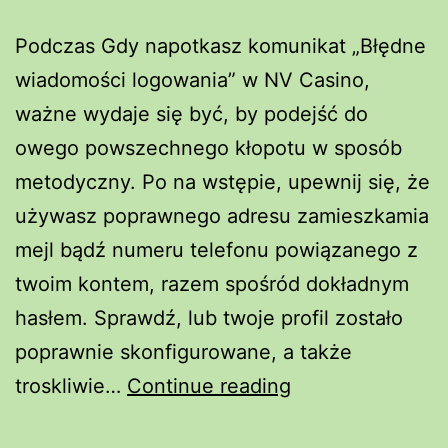
Podczas Gdy napotkasz komunikat „Błędne
wiadomości logowania” w NV Casino,
ważne wydaje się być, by podejść do
owego powszechnego kłopotu w sposób
metodyczny. Po na wstępie, upewnij się, że
używasz poprawnego adresu zamieszkamia
mejl bądź numeru telefonu powiązanego z
twoim kontem, razem spośród dokładnym
hasłem. Sprawdź, lub twoje profil zostało
poprawnie skonfigurowane, a także
Kasyno
troskliwie…
Continue reading
Online