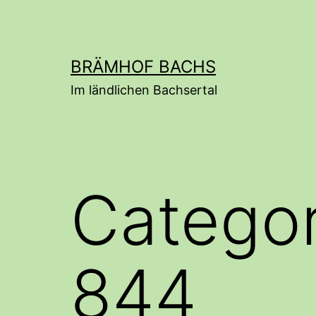
Skip
to
content
BRÄMHOF BACHS
Im ländlichen Bachsertal
Catego
844