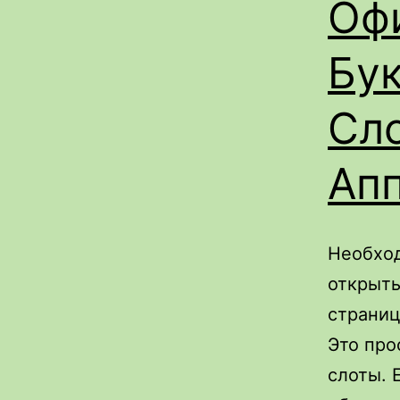
Оф
Бу
Сл
Ап
Необход
открыть
страниц
Это про
слоты. 