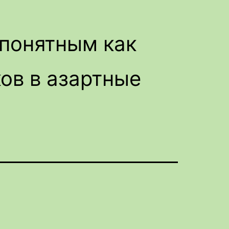
 понятным как
ков в азартные