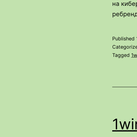
на кибе
ребрен
Published
Categoriz
Tagged
1w
1wi