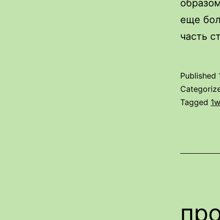
образом
еще бол
часть с
Published
Categoriz
Tagged
1w
про