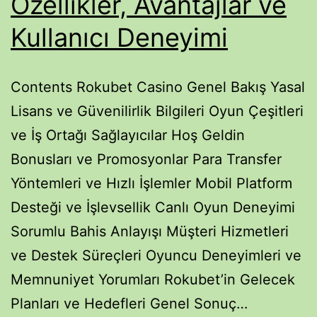
Özellikler, Avantajlar ve
Kullanıcı Deneyimi
Contents Rokubet Casino Genel Bakış Yasal
Lisans ve Güvenilirlik Bilgileri Oyun Çeşitleri
ve İş Ortağı Sağlayıcılar Hoş Geldin
Bonusları ve Promosyonlar Para Transfer
Yöntemleri ve Hızlı İşlemler Mobil Platform
Desteği ve İşlevsellik Canlı Oyun Deneyimi
Sorumlu Bahis Anlayışı Müşteri Hizmetleri
ve Destek Süreçleri Oyuncu Deneyimleri ve
Memnuniyet Yorumları Rokubet’in Gelecek
Planları ve Hedefleri Genel Sonuç…