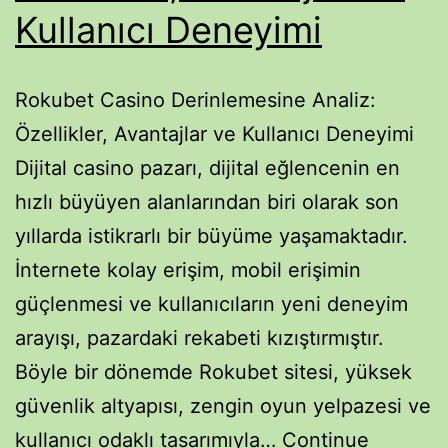
Kullanıcı Deneyimi
Rokubet Casino Derinlemesine Analiz:
Özellikler, Avantajlar ve Kullanıcı Deneyimi
Dijital casino pazarı, dijital eğlencenin en
hızlı büyüyen alanlarından biri olarak son
yıllarda istikrarlı bir büyüme yaşamaktadır.
İnternete kolay erişim, mobil erişimin
güçlenmesi ve kullanıcıların yeni deneyim
arayışı, pazardaki rekabeti kızıştırmıştır.
Böyle bir dönemde Rokubet sitesi, yüksek
güvenlik altyapısı, zengin oyun yelpazesi ve
kullanıcı odaklı tasarımıyla…
Continue