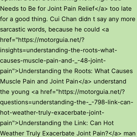
brazilian hardening secret