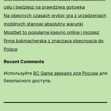
celu i bedziesz na prawdziwa gotowka
Na obecnych czasach wybor gra z urzadzeniach
mobilnych stanowi absolutny warunki
Mostbet to popularne kasyno online i mozesz
firma bukmacherska z znaczaca obecnoscia do
Polsce
Recent Comments
Используйте
BC Game зеркало для России
для
безопасного доступа.
rail male enhancement pills
male enhancement pills over the counter near
me