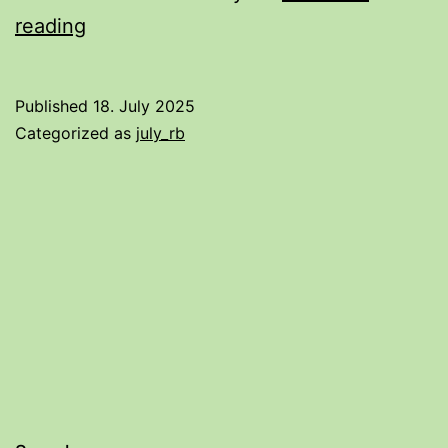
Rokubet
reading
Casino
Derinlemesine
Published
18. July 2025
Analiz:
Categorized as
july_rb
Özellikler,
Avantajlar
ve
Kullanıcı
Deneyimi