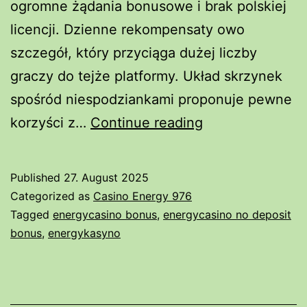
ogromne żądania bonusowe i brak polskiej
licencji. Dzienne rekompensaty owo
szczegół, który przyciąga dużej liczby
graczy do tejże platformy. Układ skrzynek
spośród niespodziankami proponuje pewne
Energy
korzyści z…
Continue reading
Casino
Logowanie
Published
27. August 2025
W
Categorized as
Casino Energy 976
Official
Tagged
energycasino bonus
,
energycasino no deposit
bonus
,
energykasyno
Casino
Przez
Internet