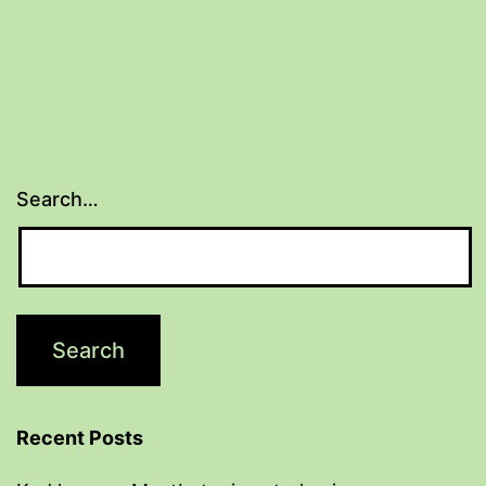
Search…
Recent Posts