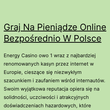
Graj Na Pieniądze Online
Bezpośrednio W Polsce
Energy Casino owo 1 wraz z najbardziej
renomowanych kasyn przez internet w
Europie, cieszące się niezwykłym
szacunkiem i zaufaniem wśród internautów.
Swoim wyjątkowa reputacja opiera się na
solidności, uczciwości i atrakcyjnych
doświadczeniach hazardowych, które