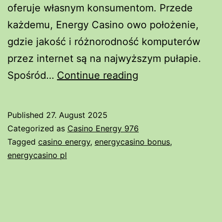
oferuje własnym konsumentom. Przede
każdemu, Energy Casino owo położenie,
gdzie jakość i różnorodność komputerów
przez internet są na najwyższym pułapie.
Graj
Spośród…
Continue reading
Na
Pieniądze
Published
27. August 2025
Online
Categorized as
Casino Energy 976
Bezpośrednio
Tagged
casino energy
,
energycasino bonus
,
energycasino pl
W
Polsce