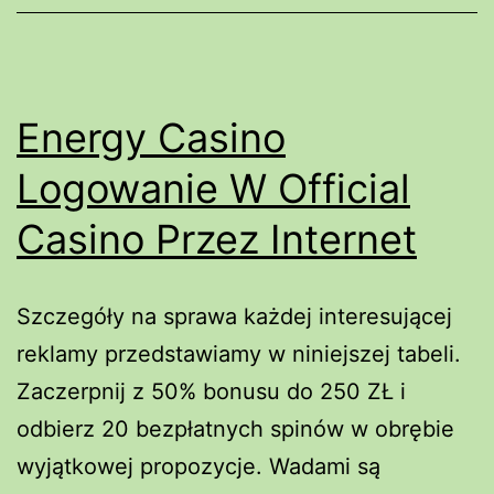
Energy Casino
Logowanie W Official
Casino Przez Internet
Szczegóły na sprawa każdej interesującej
reklamy przedstawiamy w niniejszej tabeli.
Zaczerpnij z 50% bonusu do 250 ZŁ i
odbierz 20 bezpłatnych spinów w obrębie
wyjątkowej propozycje. Wadami są