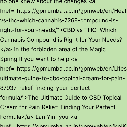
foods for penis growth
Man Enhancement Gummy side effects revealed
what you need to know
How Schwinnng Male Supplement Influences
Sexual Health
increase manhood size
brazilian hardening secret