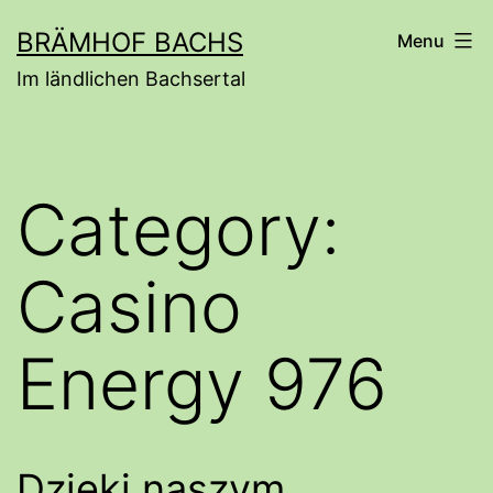
Skip
BRÄMHOF BACHS
Menu
to
Im ländlichen Bachsertal
content
Category:
Casino
Energy 976
Dzięki naszym