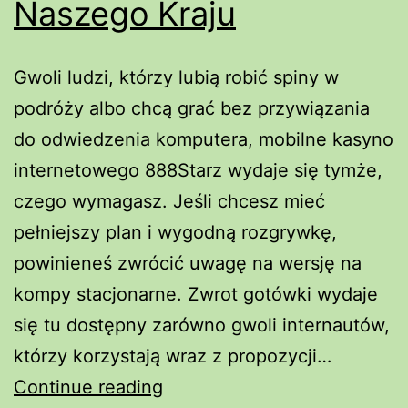
Naszego Kraju
Gwoli ludzi, którzy lubią robić spiny w
podróży albo chcą grać bez przywiązania
do odwiedzenia komputera, mobilne kasyno
internetowego 888Starz wydaje się tymże,
czego wymagasz. Jeśli chcesz mieć
pełniejszy plan i wygodną rozgrywkę,
powinieneś zwrócić uwagę na wersję na
kompy stacjonarne. Zwrot gotówki wydaje
się tu dostępny zarówno gwoli internautów,
którzy korzystają wraz z propozycji…
888starz
Continue reading