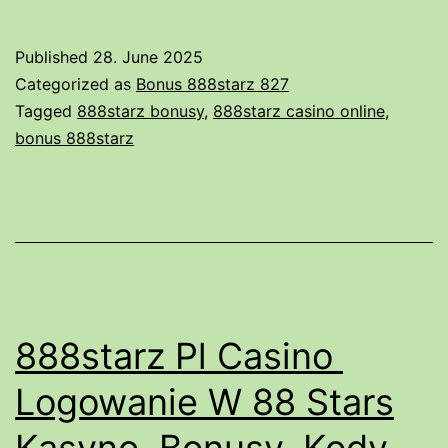
Bonus
Bez
Published
28. June 2025
Depozytu
Categorized as
Bonus 888starz 827
Dla
Tagged
888starz bonusy
,
888starz casino online
,
bonus 888starz
Zawodników
Wraz
Z
Naszego
Kraju
888starz Pl Casino ️
Logowanie W 88 Stars
Kasyno, Bonusy, Kody