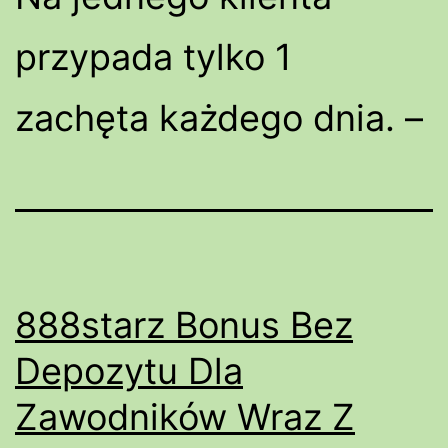
przypada tylko 1
zachęta każdego dnia. –
888starz Bonus Bez
Depozytu Dla
Zawodników Wraz Z