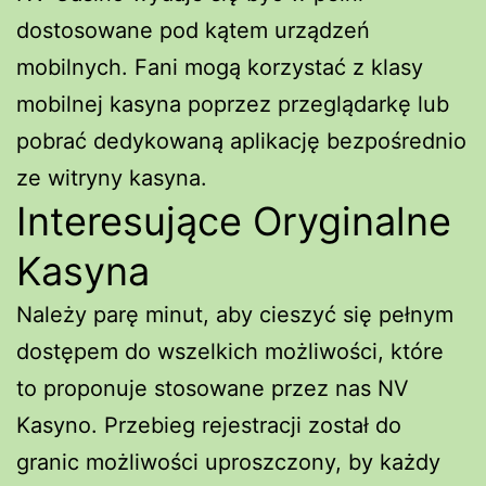
dostosowane pod kątem urządzeń
mobilnych. Fani mogą korzystać z klasy
mobilnej kasyna poprzez przeglądarkę lub
pobrać dedykowaną aplikację bezpośrednio
ze witryny kasyna.
Interesujące Oryginalne
Kasyna
Należy parę minut, aby cieszyć się pełnym
dostępem do wszelkich możliwości, które
to proponuje stosowane przez nas NV
Kasyno. Przebieg rejestracji został do
granic możliwości uproszczony, by każdy