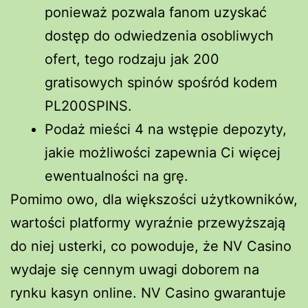
ponieważ pozwala fanom uzyskać
dostęp do odwiedzenia osobliwych
ofert, tego rodzaju jak 200
gratisowych spinów spośród kodem
PL200SPINS.
Podaż mieści 4 na wstępie depozyty,
jakie możliwości zapewnia Ci więcej
ewentualności na grę.
Pomimo owo, dla większości użytkowników,
wartości platformy wyraźnie przewyższają
do niej usterki, co powoduje, że NV Casino
wydaje się cennym uwagi doborem na
rynku kasyn online. NV Casino gwarantuje