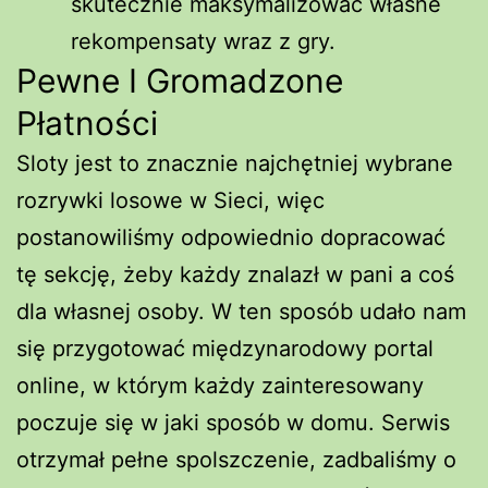
skutecznie maksymalizować własne
rekompensaty wraz z gry.
Pewne I Gromadzone
Płatności
Sloty jest to znacznie najchętniej wybrane
rozrywki losowe w Sieci, więc
postanowiliśmy odpowiednio dopracować
tę sekcję, żeby każdy znalazł w pani a coś
dla własnej osoby. W ten sposób udało nam
się przygotować międzynarodowy portal
online, w którym każdy zainteresowany
poczuje się w jaki sposób w domu. Serwis
otrzymał pełne spolszczenie, zadbaliśmy o