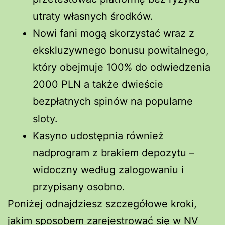
utraty własnych środków.
Nowi fani mogą skorzystać wraz z
ekskluzywnego bonusu powitalnego,
który obejmuje 100% do odwiedzenia
2000 PLN a także dwieście
bezpłatnych spinów na popularne
sloty.
Kasyno udostępnia również
nadprogram z brakiem depozytu –
widoczny według zalogowaniu i
przypisany osobno.
Poniżej odnajdziesz szczegółowe kroki,
jakim sposobem zarejestrować się w NV