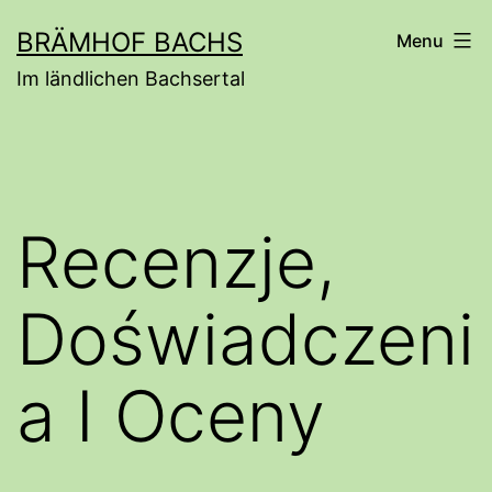
Skip
BRÄMHOF BACHS
Menu
to
Im ländlichen Bachsertal
content
Recenzje,
Doświadczeni
a I Oceny