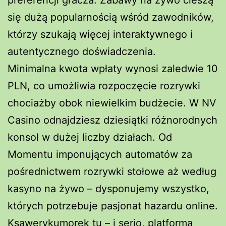
się dużą popularnością wśród zawodników,
którzy szukają więcej interaktywnego i
autentycznego doświadczenia.
Minimalna kwota wpłaty wynosi zaledwie 10
PLN, co umożliwia rozpoczęcie rozrywki
chociażby obok niewielkim budżecie. W NV
Casino odnajdziesz dziesiątki różnorodnych
konsol w dużej liczby działach. Od
Momentu imponujących automatów za
pośrednictwem rozrywki stołowe aż według
kasyno na żywo – dysponujemy wszystko,
których potrzebuje pasjonat hazardu online.
Ksawerykumorek tu – i serio, platforma