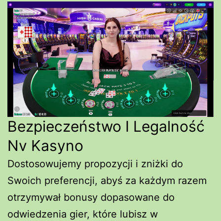
Bezpieczeństwo I Legalność
Nv Kasyno
Dostosowujemy propozycji i zniżki do
Swoich preferencji, abyś za każdym razem
otrzymywał bonusy dopasowane do
odwiedzenia gier, które lubisz w