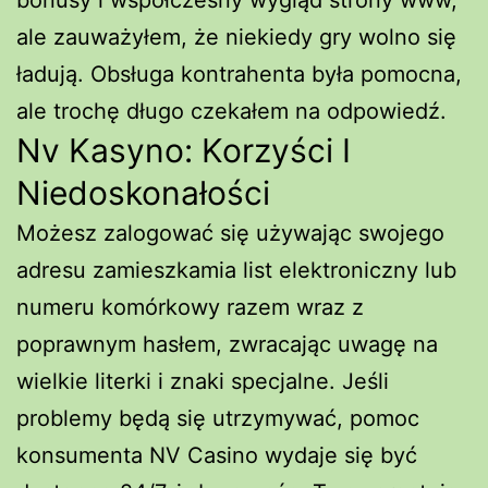
ale zauważyłem, że niekiedy gry wolno się
ładują. Obsługa kontrahenta była pomocna,
ale trochę długo czekałem na odpowiedź.
Nv Kasyno: Korzyści I
Niedoskonałości
Możesz zalogować się używając swojego
adresu zamieszkamia list elektroniczny lub
numeru komórkowy razem wraz z
poprawnym hasłem, zwracając uwagę na
wielkie literki i znaki specjalne. Jeśli
problemy będą się utrzymywać, pomoc
konsumenta NV Casino wydaje się być