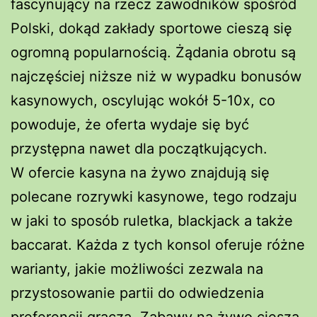
fascynujący na rzecz zawodników spośród
Polski, dokąd zakłady sportowe cieszą się
ogromną popularnością. Żądania obrotu są
najczęściej niższe niż w wypadku bonusów
kasynowych, oscylując wokół 5-10x, co
powoduje, że oferta wydaje się być
przystępna nawet dla początkujących.
W ofercie kasyna na żywo znajdują się
polecane rozrywki kasynowe, tego rodzaju
w jaki to sposób ruletka, blackjack a także
baccarat. Każda z tych konsol oferuje różne
warianty, jakie możliwości zezwala na
przystosowanie partii do odwiedzenia
preferencji gracza. Zabawy na żywo cieszą