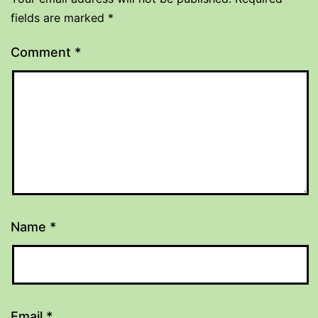
fields are marked
*
Comment
*
Name
*
Email
*