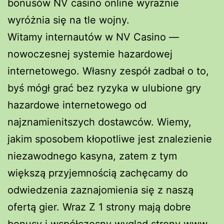
bonusów NV casino online wyraźnie
wyróżnia się na tle wojny.
Witamy internautów w NV Casino —
nowoczesnej systemie hazardowej
internetowego. Własny zespół zadbał o to,
byś mógł grać bez ryzyka w ulubione gry
hazardowe internetowego od
najznamienitszych dostawców. Wiemy,
jakim sposobem kłopotliwe jest znalezienie
niezawodnego kasyna, zatem z tym
większą przyjemnością zachęcamy do
odwiedzenia zaznajomienia się z naszą
ofertą gier. Wraz Z 1 strony mają dobre
bonusy i współczesny wygląd strony www,