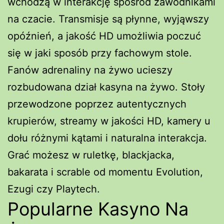
wchodzą w interakcję spośród zawodnikami
na czacie. Transmisje są płynne, wyjąwszy
opóźnień, a jakość HD umożliwia poczuć
się w jaki sposób przy fachowym stole.
Fanów adrenaliny na żywo ucieszy
rozbudowana dział kasyna na żywo. Stoły
przewodzone poprzez autentycznych
krupierów, streamy w jakości HD, kamery u
dołu różnymi kątami i naturalna interakcja.
Grać możesz w ruletkę, blackjacka,
bakarata i scrable od momentu Evolution,
Ezugi czy Playtech.
Popularne Kasyno Na