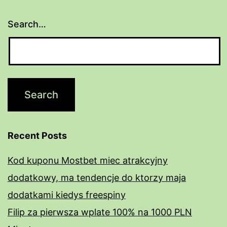
Search…
Recent Posts
Kod kuponu Mostbet miec atrakcyjny
dodatkowy, ma tendencje do ktorzy maja
dodatkami kiedys freespiny
Filip za pierwsza wplate 100% na 1000 PLN